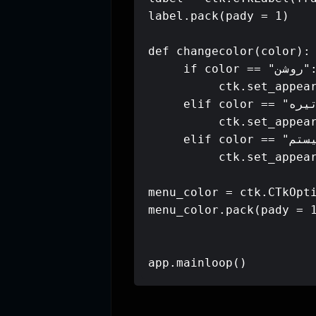
label.pack(pady = 1)

def changecolor(color):

     if color == "روشن":

          ctk.set_appear
     elif color == "تیره":

          ctk.set_appear
     elif color == "سیستم":

          ctk.set_appear
 "تیره"] , command = changecolor , font = ("B nazanin" , 15))
menu_color.pack(pady = 1