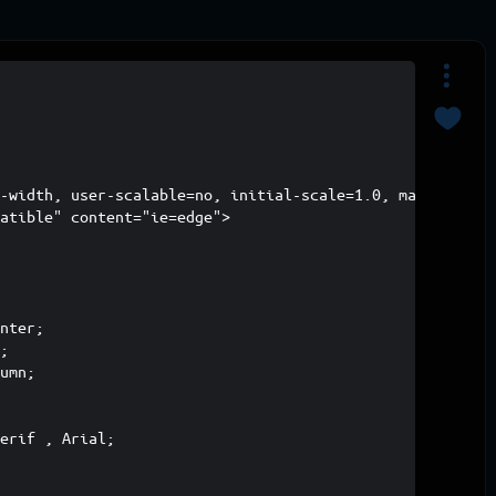
-width, user-scalable=no, initial-scale=1.0, maximum-sca
atible" content="ie=edge">



nter;

;

umn;

erif , Arial;
