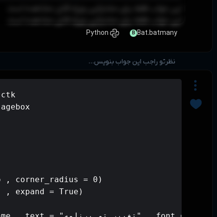
این جواب فقط برای مشترکین ویژه قابل مشاهده است
این جواب فقط برای مشترکین ویژه قابل مشاهده است
Python
Bat.batmany
B
نظرتو راجب این جواب بنویس...
ctk

agebox

 , corner_radius = 0)

 , expand = True)

l = ctk.CTkLabel(frame , text
