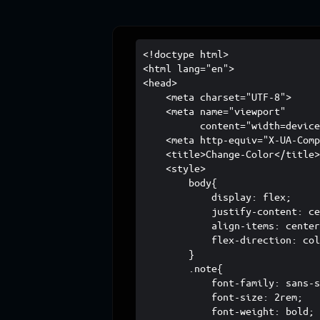
<!doctype html>

<html lang="en">

<head>

    <meta charset="UTF-8">

    <meta name="viewport"

          content="width=device
    <meta http-equiv="X-UA-Comp
    <title>Change-Color</title>
    <style>

        body{

            display: flex;

            justify-content: ce
            align-items: center
            flex-direction: col
        }

        .note{

            font-family: sans-s
            font-size: 2rem;

            font-weight: bold;
