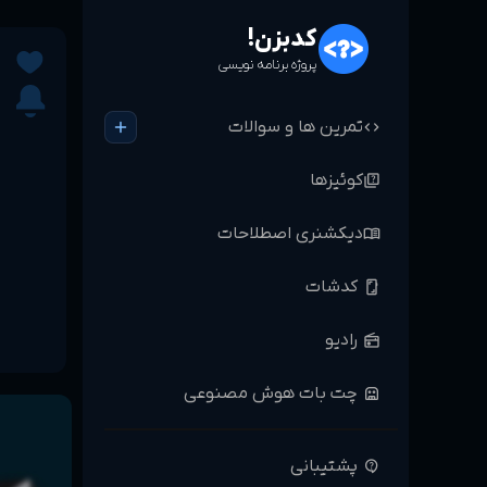
کدبزن!
پروژه برنامه نویسی
add
code
تمرین ها و سوالات
quiz
کوئیزها
menu_book
دیکشنری اصطلاحات
screenshot
کدشات
radio
رادیو
robot
چت بات هوش مصنوعی
contact_support
پشتیبانی