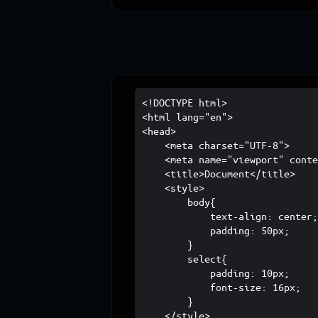
<!DOCTYPE html>

<html lang="en">

<head>

    <meta charset="UTF-8">

    <meta name="viewport" conte
    <title>Document</title>

    <style>

        body{

            text-align: center;
            padding: 50px;

        }

        select{

            padding: 10px;

            font-size: 16px;

        }

    </style>
