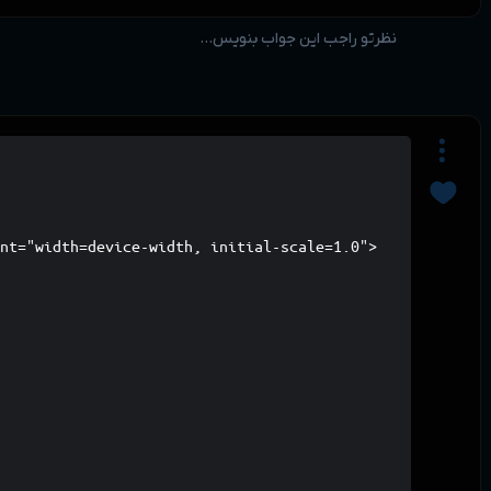
نظرتو راجب این جواب بنویس...
nt="width=device-width, initial-scale=1.0">


