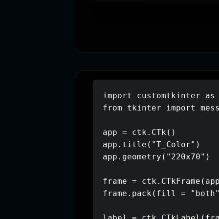
import customtkinter as 
from tkinter import mess
app = ctk.CTk()

app.title("T_Color")

app.geometry("220x70")

frame = ctk.CTkFrame(app
frame.pack(fill = "both"
labe = "تغییر تم برنامه" , font = ("B nazanin" , 17))