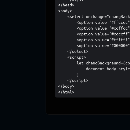
</head>

<body>

    <select onchange="changBack
        <option value="#ffcccc"
        <option value="#ccffcc"
        <option value="#ccccff"
        <option value="#ffffff"
        <option value="#000000"
    </select>

    <script>

        let changBackgraund=(co
            document.body.style
        }

    </script>

</body>

</html>