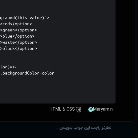
graund(this.value)">

>red</option>

>green</option>

>blue</option>

>waite</option>

>black</option>

lor)=>{

.backgroundColor=color

HTML & CSS
Maryam.n
M
نظرتو راجب این جواب بنویس...