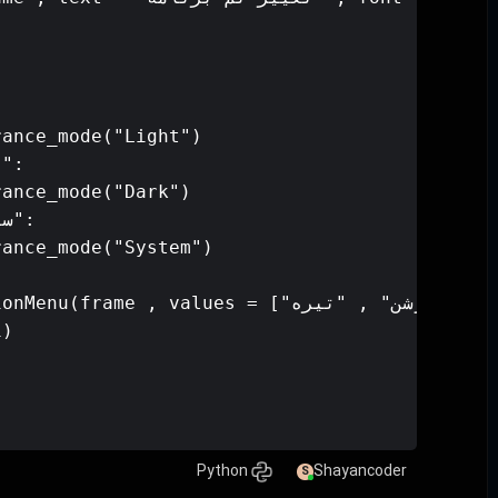
ance_mode("Light")

ance_mode("Dark")

ance_mode("System")

menu_color = ctk.CTkOptionMenu(frame , values = ["سیستم" , "روشن" ,

)

Python
Shayancoder
S