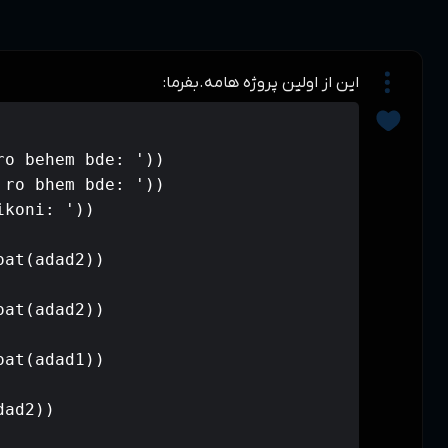
# دریافت عدد ها از کاربر

adad1=(input('adad aval ro behem bde:
adad2=(input('adad dovom ro bhem bde:
chikar=(input('chi car mikoni: '))

if (chikar)=='+':

    x=(float(adad1))+(float(adad2))

elif (chikar)=='-':

    x=(float(adad1))-(float(adad2))

elif (chikar)=='*':

    x=(float(adad2))*(float(adad1))

elif (chikar)=='/':

    x=((adad1))/(float(adad2))
