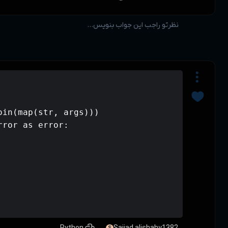
def calc(*args):

    try:

        return eval(''.join(map(str, 
    except ZeroDivisionError as error:
        return error

print(calc(2,'+',6))    

print(calc(2, '+', 6))

print(calc(2, '/', 6))
