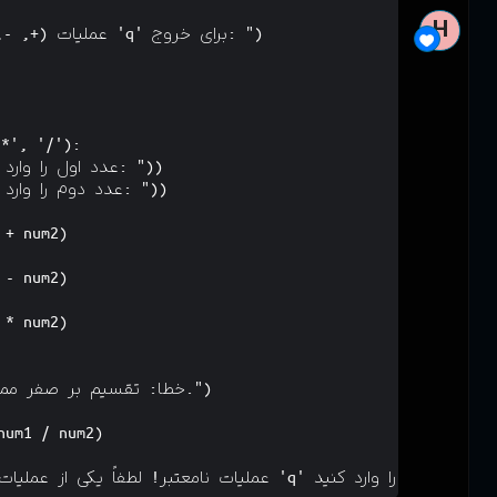
while True:

    operation = input("عملیات (+, -, *, /) یا 'q' برای خروج: ")

    if operation == 'q':

        print("خروج از برنامه.")

        break    

    if operation in ('+', '-', '*', '/'):

        num1 = float(input("عدد اول را وارد کنید: "))

        num2 = float(input("عدد دوم را وارد کنید: "))        

        if operation == '+':

            print("نتیجه:", num1 + num2)

        elif operation == '-':

            print("نتیجه:", num1 - num2)

        elif operation == '*':

            print("نتیجه:", num1 * num2)

        elif operation == '/':

            if num2 == 0:

                print("خطا: تقسیم بر صفر ممکن نیست.")

            else:

                print("نتیجه:", num1 / num2)

    else:
