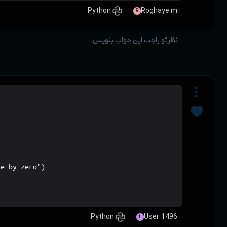
def calc(math):

    x=int(input("Enter x: )

    y=int(input("Enter y: )

    a="+","-","*","/"

    anw=eval(x,a,y)

    try:

        if x/0 or y/0:

             print("cannot divide by zero")

    expect:

           return calc

print(calc())