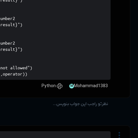
        case "*":

            result = number1 * number2

            return (f"result : {result}")

        case "/":

            result = number1 / number2 

            return (f"resalt : {result}")

        case _:

            return (f"access is not allowed")

print(calculator(number1,number2,operator))
class Calculate:
