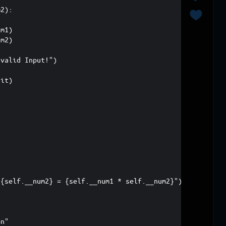
    def __init__(self, num1, num2):

        try:

            self.__num1 = int(num1)

            self.__num2 = int(num2)

        except ValueError:

            raise ValueError("Invalid Input!")

    # just getter (can not to edit)

    @property

    def num1(self):

        return self.__num1

    @property

    def num2(self):

        return self.__num2

    def multiple(self):

        print(f"{self.__num1} * {self.__num2} = 
    def devision(self):

        if self.__num2 == 0:

            return "Zero devision"
