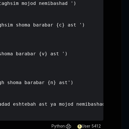
        print(' moshkel taghsim mojod
    else:

        c = a/b

        print(f'hasel taghsim shoma b
elif amal_gar == '+':

    v = a + b

    print(f' hasel jame shoma barabar
elif amal_gar == '-':

    n = a - b

    print(f' hasel tafrigh shoma bara
else:

    print('amal gara ya adad eshtebah