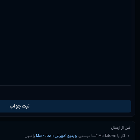
0
1
5:29 am
را ببین