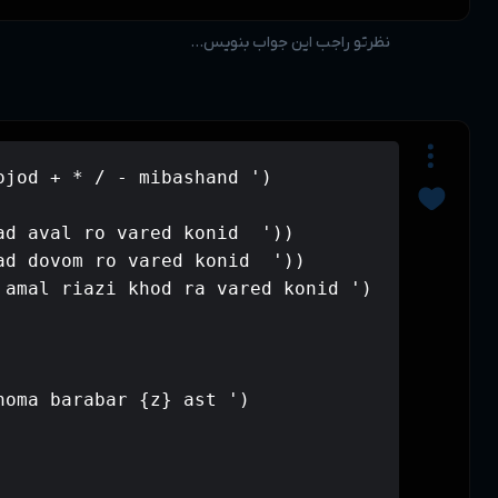
print(' amal gara haye mojod + * / - 
a = int(input('lotfan adad aval ro va
b = int(input('lotfan adad dovom ro v
amal_gar = input('lotfan amal riazi k
if amal_gar == '*':

    z = a*b

    print(f'hesel zarb shoma barabar 
elif amal_gar == '/':

    if b == 0:
