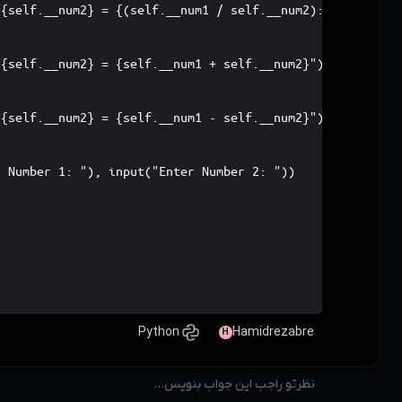
        print(f"{self.__num1} / {self.__num2} = 
    def sum(self):

        print(f"{self.__num1} + {self.__num2} = 
    def subtract(self):

        print(f"{self.__num1} - {self.__num2} = 
def main():

    obj = Calculate(input("Enter Number 1: "), i
    obj.multiple()

    obj.devision()

    obj.sum()

    obj.subtract()

if __name__ == "__main__":

    main()